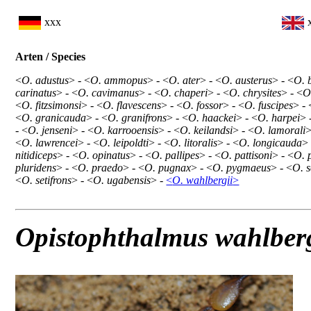
xxx
Arten / Species
<
O. adustus
> - <
O. ammopus
> - <
O. ater
> - <
O. austerus
> - <
O. 
carinatus
> - <
O. cavimanus
> - <
O. chaperi
> - <
O. chrysites
> - <
O
<
O. fitzsimonsi
> - <
O. flavescens
> - <
O. fossor
> - <
O. fuscipes
> - 
<
O. granicauda
> - <
O. granifrons
> - <
O. haackei
> - <
O. harpei
> 
- <
O. jenseni
> - <
O. karrooensis
> - <
O. keilandsi
> - <
O. lamorali
>
<
O. lawrencei
> - <
O. leipoldti
> - <
O. litoralis
> - <
O. longicauda
> 
nitidiceps
> - <
O. opinatus
> - <
O. pallipes
> - <
O. pattisoni
> - <
O. 
pluridens
> - <
O. praedo
> - <
O. pugnax
> - <
O. pygmaeus
> - <
O. s
<
O. setifrons
> - <
O. ugabensis
> -
<
O. wahlbergii
>
Opistophthalmus wahlber