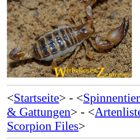
<
Startseite
> - <
Spinnentie
& Gattungen
> - <
Artenlist
Scorpion Files
>