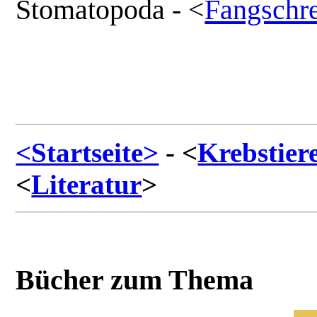
Stomatopoda - <
Fangschr
<Startseite>
- <
Krebstier
<
Literatur
>
Bücher zum Thema