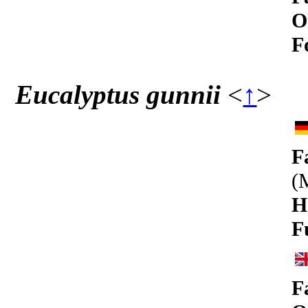
O
F
Eucalyptus gunnii
<
↑
>
F
(
H
F
F