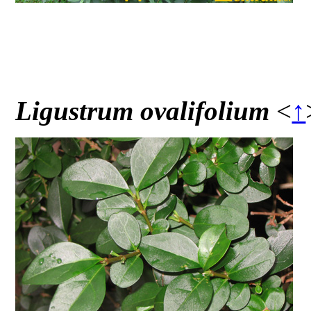
Ligustrum ovalifolium
<
↑