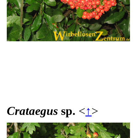
Crataegus
sp.
<
↑
>