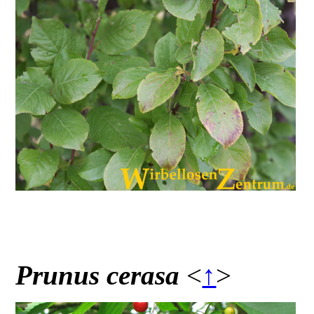
Prunus cerasa
<
↑
>