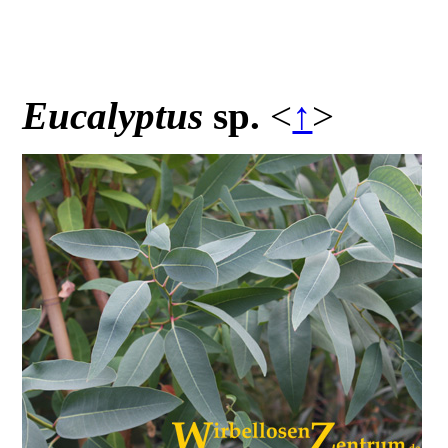
Eucalyptus
sp.
<
↑
>