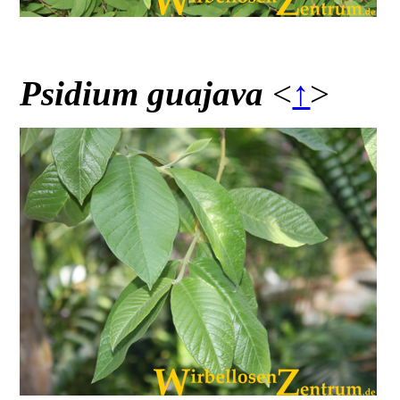
Psidium guajava
<
↑
>