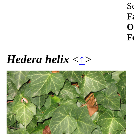
S
F
O
F
Hedera helix
<
↑
>