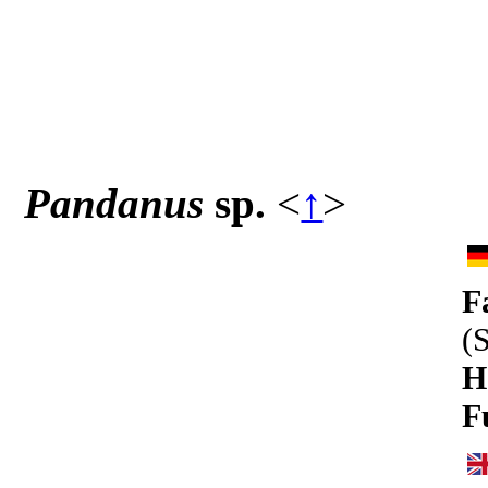
Pandanus
sp.
<
↑
>
F
(
H
F