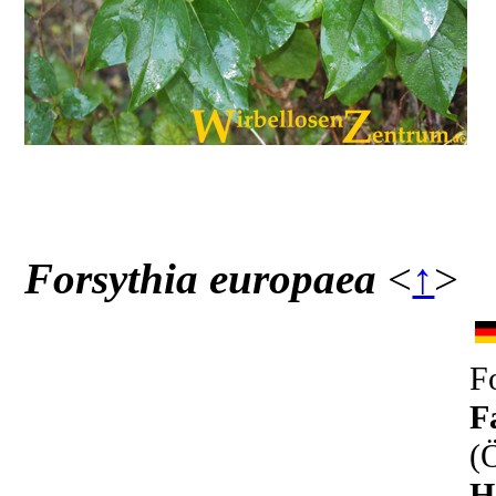
Forsythia europaea
<
↑
>
F
F
(
H