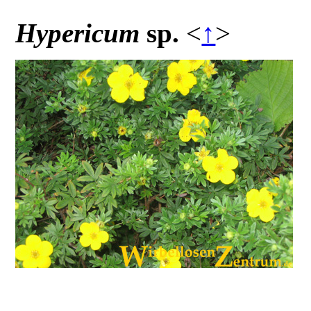
Hypericum
sp.
<
↑
>