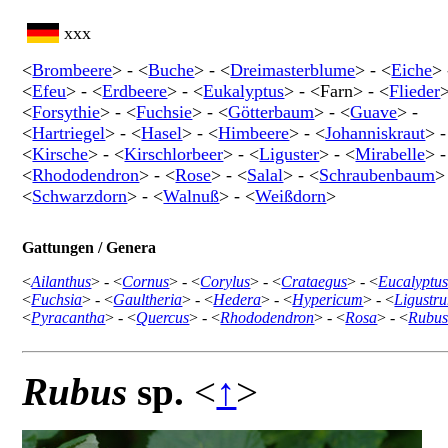
xxx
<
Brombeere
> - <
Buche
> - <
Dreimasterblume
> - <
Eiche
> 
<
Efeu
> - <
Erdbeere
> - <
Eukalyptus
> - <Farn> - <
Flieder
>
<
Forsythie
> - <
Fuchsie
> - <
Götterbaum
> - <
Guave
> -
<
Hartriegel
> - <
Hasel
> - <
Himbeere
> - <
Johanniskraut
> -
<
Kirsche
> - <
Kirschlorbeer
> - <
Liguster
> - <
Mirabelle
> -
<
Rhododendron
> - <
Rose
> - <
Salal
> - <
Schraubenbaum
>
<
Schwarzdorn
> - <
Walnuß
> - <
Weißdorn
>
Gattungen / Genera
<
Ailanthus
> - <
Cornus
> - <
Corylus
> - <
Crataegus
> - <
Eucalyptu
<
Fuchsia
> - <
Gaultheria
> - <
Hedera
> - <
Hypericum
> - <
Ligustr
<
Pyracantha
> - <
Quercus
> - <
Rhododendron
> - <
Rosa
> - <
Rubu
Rubus
sp.
<
↑
>