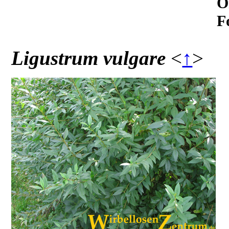
O
F
Ligustrum vulgare
<
↑
>