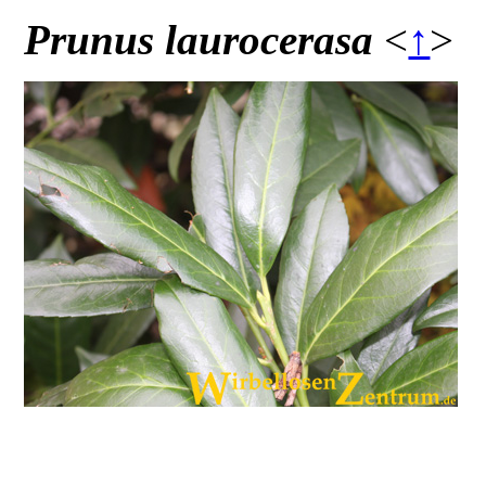
Prunus laurocerasa
<
↑
>