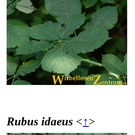
Rubus idaeus
<
↑
>