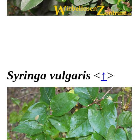
Syringa vulgaris
<
↑
>