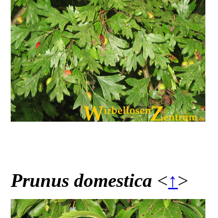
Prunus domestica
<
↑
>