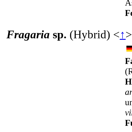
A
F
Fragaria
sp.
(Hybrid)
<
↑
F
(
H
a
u
v
F