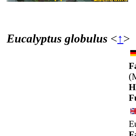
Eucalyptus globulus
<
↑
>
F
(
H
F
E
F