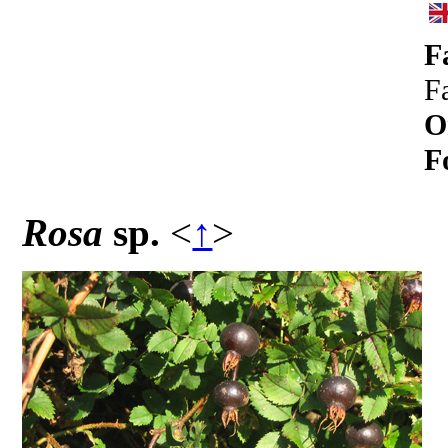
F
F
O
F
Rosa
sp.
<
↑
>