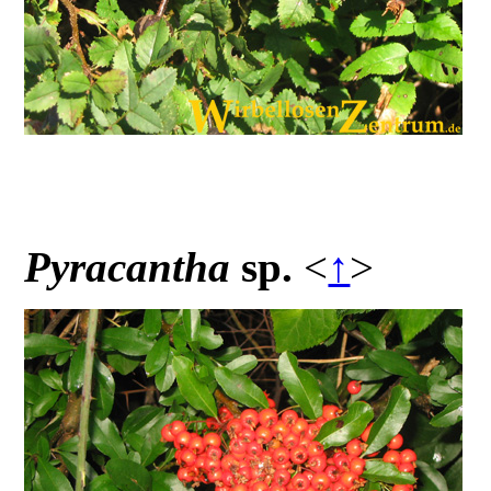
Pyracantha
sp.
<
↑
>