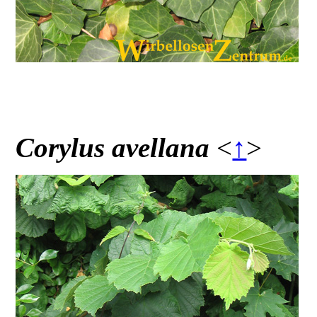
Corylus avellana
<
↑
>