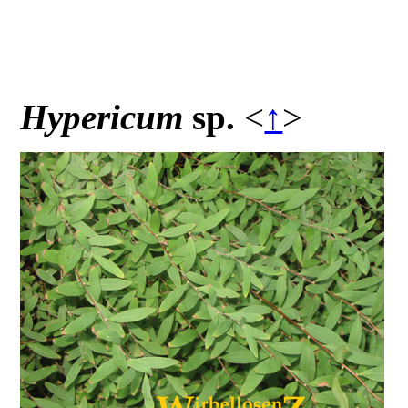
Hypericum
sp.
<
↑
>