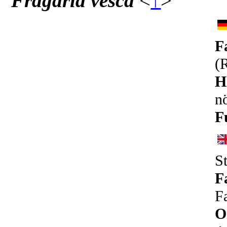
Fragaria vesca
<
↑
>
F
(
H
n
F
S
F
F
O