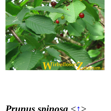
Prunus spinosa
<
↑
>