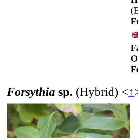
(
F
F
O
F
Forsythia
sp.
(Hybrid)
<
↑