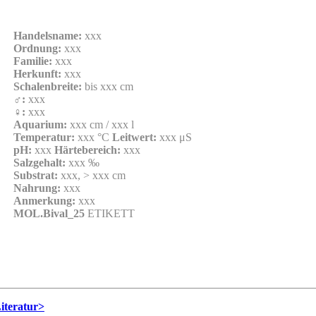
Handelsname:
xxx
Ordnung:
xxx
Familie:
xxx
Herkunft:
xxx
Schalenbreite:
bis xxx cm
♂
:
xxx
♀
:
xxx
Aquarium:
xxx cm / xxx l
Temperatur:
xxx °C
Leitwert:
xxx μS
pH:
xxx
Härtebereich:
xxx
Salzgehalt:
xxx ‰
Substrat:
xxx, > xxx cm
Nahrung:
xxx
Anmerkung:
xxx
MOL.Bival_25
ETIKETT
iteratur>