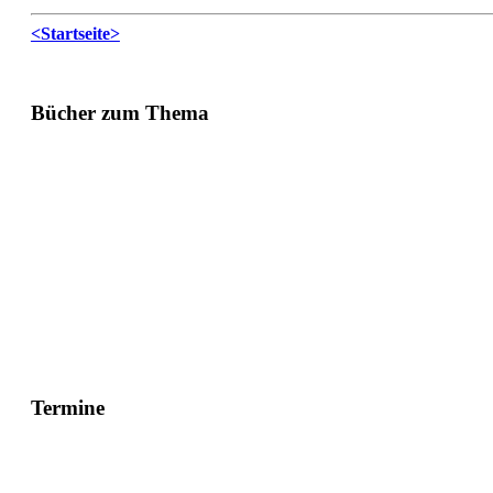
<Startseite>
Bücher zum Thema
Termine