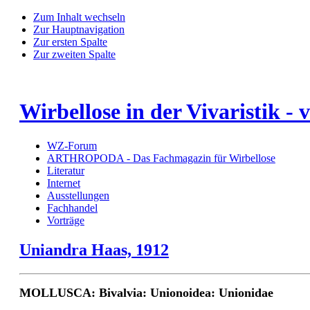
Zum Inhalt wechseln
Zur Hauptnavigation
Zur ersten Spalte
Zur zweiten Spalte
Wirbellose in der Vivaristik -
WZ-Forum
ARTHROPODA - Das Fachmagazin für Wirbellose
Literatur
Internet
Ausstellungen
Fachhandel
Vorträge
Uniandra Haas, 1912
MOLLUSCA: Bivalvia: Unionoidea: Unionidae