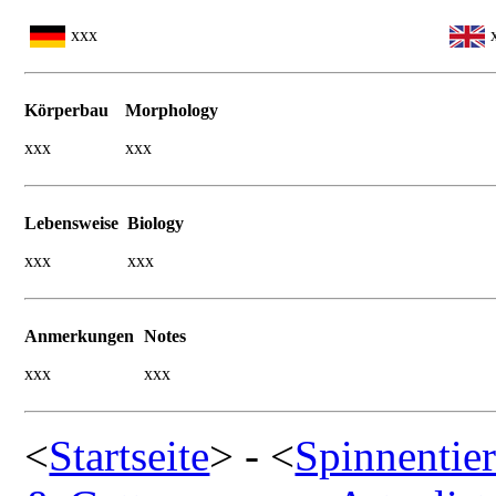
xxx
Körperbau
Morphology
xxx
xxx
Lebensweise
Biology
xxx
xxx
Anmerkungen
Notes
xxx
xxx
<
Startseite
> - <
Spinnentie