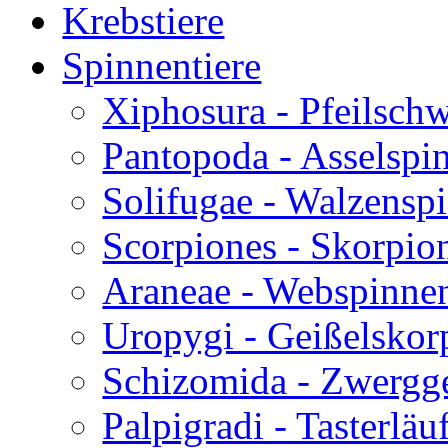
Krebstiere
Spinnentiere
Xiphosura - Pfeilsch
Pantopoda - Asselspi
Solifugae - Walzensp
Scorpiones - Skorpio
Araneae - Webspinne
Uropygi - Geißelskor
Schizomida - Zwergg
Palpigradi - Tasterläu