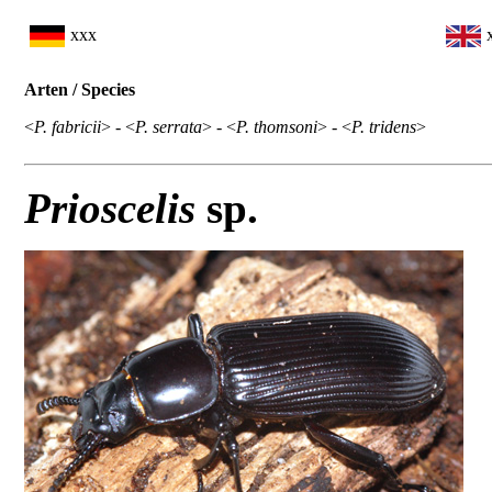
xxx
Arten / Species
<
P. fabricii
> - <
P. serrata
> - <
P. thomsoni
> - <
P. tridens
>
Prioscelis
sp.