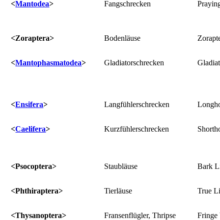
<
Mantodea
>
Fangschrecken
Prayin
<Zoraptera>
Bodenläuse
Zorapt
<
Mantophasmatodea
>
Gladiatorschrecken
Gladiat
<
Ensifera
>
Langfühlerschrecken
Longho
<
Caelifera
>
Kurzfühlerschrecken
Shorth
<Psocoptera>
Staubläuse
Bark L
<Phthiraptera>
Tierläuse
True L
<Thysanoptera>
Fransenflügler, Thripse
Fringe