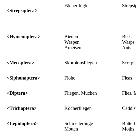
Fächerflügler
Strepsi
<Strepsiptera>
<Hymenoptera>
Bienen
Bees
Wespen
Wasps
Ameisen
Ants
<Mecoptera>
Skorpionsfliegen
Scorpio
<Siphonaptera>
Flöhe
Fleas
<Diptera>
Fliegen, Mücken
Flies,
<Trichoptera>
Köcherfliegen
Caddisf
<Lepidoptera>
Schmetterlinge
Butterf
Motten
Moths