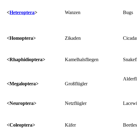
<
Heteroptera
>
Wanzen
Bugs
<Homoptera>
Zikaden
Cicada
<Rhaphidioptera>
Kamelhalsfliegen
Snakefl
Alderfl
<Megaloptera>
Großflügler
<Neuroptera>
Netzflügler
Lacew
<Coleoptera>
Käfer
Beetle