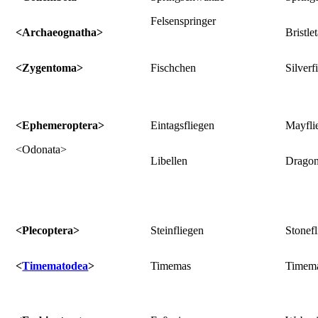
Felsenspringer
<Archaeognatha>
Bristlet
<Zygentoma>
Fischchen
Silverf
<Ephemeroptera>
Eintagsfliegen
Mayfli
<Odonata>
Libellen
Dragon
<Plecoptera>
Steinfliegen
Stonefl
<
Timematodea
>
Timemas
Timem