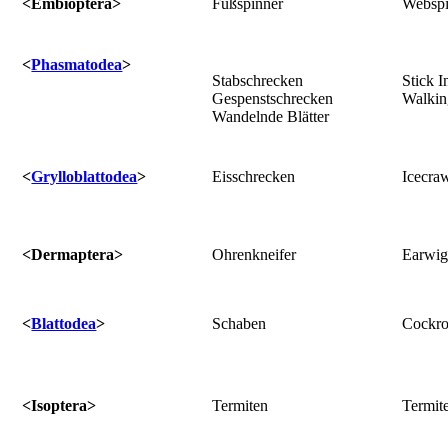
<Embioptera>
Fußspinner
Webspi
<
Phasmatodea
>
Stabschrecken
Stick I
Gespenstschrecken
Walkin
Wandelnde Blätter
<
Grylloblattodea
>
Eisschrecken
Icecra
<Dermaptera>
Ohrenkneifer
Earwig
<
Blattodea
>
Schaben
Cockro
<Isoptera>
Termiten
Termit