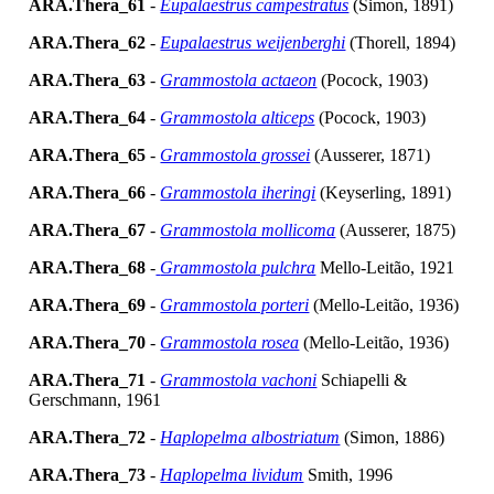
ARA.Thera_61
-
Eupalaestrus campestratus
(Simon, 1891)
ARA.Thera_62
-
Eupalaestrus weijenberghi
(Thorell, 1894)
ARA.Thera_63
-
Grammostola actaeon
(Pocock, 1903)
ARA.Thera_64
-
Grammostola alticeps
(Pocock, 1903)
ARA.Thera_65
-
Grammostola grossei
(Ausserer, 1871)
ARA.Thera_66
-
Grammostola iheringi
(Keyserling, 1891)
ARA.Thera_67
-
Grammostola mollicoma
(Ausserer, 1875)
ARA.Thera_68
-
Grammostola pulchra
Mello-Leitão, 1921
ARA.Thera_69
-
Grammostola porteri
(Mello-Leitão, 1936)
ARA.Thera_70
-
Grammostola rosea
(Mello-Leitão, 1936)
ARA.Thera_71
-
Grammostola vachoni
Schiapelli &
Gerschmann, 1961
ARA.Thera_72
-
Haplopelma albostriatum
(Simon, 1886)
ARA.Thera_73
-
Haplopelma lividum
Smith, 1996