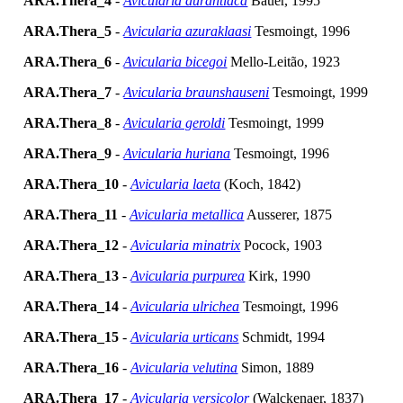
ARA.Thera_4
-
Avicularia aurantiaca
Bauer, 1995
ARA.Thera_5
-
Avicularia azuraklaasi
Tesmoingt, 1996
ARA.Thera_6
-
Avicularia bicegoi
Mello-Leitão, 1923
ARA.Thera_7
-
Avicularia braunshauseni
Tesmoingt, 1999
ARA.Thera_8
-
Avicularia geroldi
Tesmoingt, 1999
ARA.Thera_9
-
Avicularia huriana
Tesmoingt, 1996
ARA.Thera_10
-
Avicularia laeta
(Koch, 1842)
ARA.Thera_11
-
Avicularia metallica
Ausserer, 1875
ARA.Thera_12
-
Avicularia minatrix
Pocock, 1903
ARA.Thera_13
-
Avicularia purpurea
Kirk, 1990
ARA.Thera_14
-
Avicularia ulrichea
Tesmoingt, 1996
ARA.Thera_15
-
Avicularia urticans
Schmidt, 1994
ARA.Thera_16
-
Avicularia velutina
Simon, 1889
ARA.Thera_17
-
Avicularia versicolor
(Walckenaer, 1837)