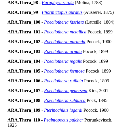
ARA.Thera_98
-
Paraphysa scrofa
(Molina, 1788)
ARA.Thera_99
-
Phormictopus auratus
(Ausserer, 1875)
ARA.Thera_100
-
Poecilotheria fasciata
(Latreille, 1804)
ARA.Thera_101
-
Poecilotheria metallica
Pocock, 1899
ARA.Thera_102
-
Poecilotheria miranda
Pocock, 1900
ARA.Thera_103
-
Poecilotheria ornata
Pocock, 1899
ARA.Thera_104
-
Poecilotheria regalis
Pocock, 1899
ARA.Thera_105
-
Poecilotheria formosa
Pocock, 1899
ARA.Thera_106
-
Poecilotheria rufilata
Pocock, 1899
ARA.Thera_107
-
Poecilotheria pederseni
Kirk, 2001
ARA.Thera_108
-
Poecilotheria subfusca
Pock, 1895
ARA.Thera_109
-
Pterinochilus lugardi
Pocock, 1900
ARA.Thera_110
-
Psalmopoeus pulcher
Petrunkevitsch,
1925