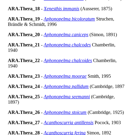
ARA.Thera_18
-
Xenesthis immanis
(Ausserer, 1875)
ARA.Thera_19
-
Aphonopelma bicoloratum
Struchen,
Brändle & Schmidt, 1996
ARA.Thera_20
-
Aphonopelma caniceps
(Simon, 1891)
ARA.Thera_21
-
Aphonopelma chalcodes
Chamberlin,
1940
ARA.Thera_22
-
Aphonopelma chalcoides
Chamberlin,
1940
ARA.Thera_23
-
Aphonopelma moorae
Smith, 1995
ARA.Thera_24
-
Aphonopelma pallidum
(Cambridge, 1897
ARA.Thera_25
-
Aphonopelma seemanni
(Cambridge,
1897)
ARA.Thera_26
-
Aphonopelma stoicum
(Cambridge, 1925)
ARA.Thera_27
-
Acanthoscurria antillensis
Pocock, 1903
ARA.Thera_28
-
Acanthoscurria ferina
Simon, 1892