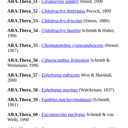
ARA.Thera_51
-
Ceratogyrus sanderi
Strand, 1906
ARA.Thera_52
-
Chilobrachys fimbriatus
Pocock, 1899
ARA.Thera_53
-
Chilobrachys dyscolus
(Simon, 1886)
ARA.Thera_54
-
Chilobrachys huahini
Schmidt & Huber,
1996
ARA.Thera_55
-
Chromatopelma cyaneopubescens
(Strand,
1907)
ARA.Thera_56
-
Citharacanthus livingstoni
Schmidt &
Weinmann, 1996
ARA.Thera_57
-
Ephebopus rufescens
West & Marshall,
2000
ARA.Thera_58
-
Ephebopus murinus
(Walckenaer, 1837)
ARA.Thera_59
-
Euathlus pulcherrimaklaasi
(Schmidt,
1991)
ARA.Thera_60
-
Eucratoscelus pachypus
Schmidt & von
Wirth, 1990