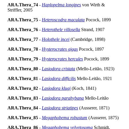
ARA.Thera_74
-
Haplopelma longipes
von Wirth &
Striffler, 2005
ARA.Thera_75
-
Heteroscodra maculata
Pocock, 1899
ARA.Thera_76
-
Heterothele villosella
Strand, 1907
ARA.Thera_77
-
Holothele incei
(Cambridge, 1898)
ARA.Thera_78
-
Hysterocrates gigas
Pocock, 1897
ARA.Thera_79
-
Hysterocrates hercules
Pocock, 1899
ARA.Thera_80
-
Lasiodora cristata
(Mello-Leitão, 1923)
ARA.Thera_81
-
Lasiodora difficilis
Mello-Leitão, 1921
ARA.Thera_82
-
Lasiodora klugi
(Koch, 1841)
ARA.Thera_83
-
Lasiodora parahybana
Mello-Leitão
ARA.Thera_84
-
Lasiodora striatipes
(Ausserer, 1871)
ARA.Thera_85
-
Megaphobema robustum
(Ausserer, 1875)
ARA.Thera_86
-
Megaphobema velvetosoma
Schmidt,