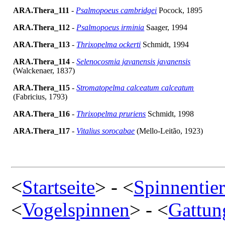
ARA.Thera_111
-
Psalmopoeus cambridgei
Pocock, 1895
ARA.Thera_112
-
Psalmopoeus irminia
Saager, 1994
ARA.Thera_113
-
Thrixopelma ockerti
Schmidt, 1994
ARA.Thera_114
-
Selenocosmia javanensis javanensis
(Walckenaer, 1837)
ARA.Thera_115
-
Stromatopelma calceatum calceatum
(Fabricius, 1793)
ARA.Thera_116
-
Thrixopelma pruriens
Schmidt, 1998
ARA.Thera_117
-
Vitalius sorocabae
(Mello-Leitão, 1923)
<
Startseite
> - <
Spinnentie
<
Vogelspinnen
> - <
Gattun