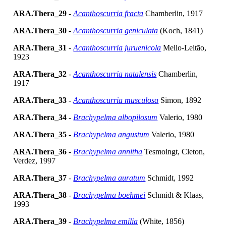
ARA.Thera_29
-
Acanthoscurria fracta
Chamberlin, 1917
ARA.Thera_30
-
Acanthoscurria geniculata
(Koch, 1841)
ARA.Thera_31
-
Acanthoscurria juruenicola
Mello-Leitão,
1923
ARA.Thera_32
-
Acanthoscurria natalensis
Chamberlin,
1917
ARA.Thera_33
-
Acanthoscurria musculosa
Simon, 1892
ARA.Thera_34
-
Brachypelma albopilosum
Valerio, 1980
ARA.Thera_35
-
Brachypelma angustum
Valerio, 1980
ARA.Thera_36
-
Brachypelma annitha
Tesmoingt, Cleton,
Verdez, 1997
ARA.Thera_37
-
Brachypelma auratum
Schmidt, 1992
ARA.Thera_38
-
Brachypelma boehmei
Schmidt & Klaas,
1993
ARA.Thera_39
-
Brachypelma emilia
(White, 1856)