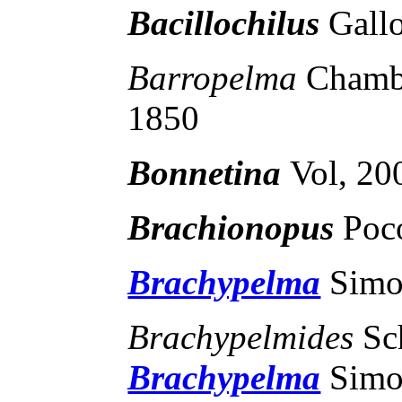
Bacillochilus
Gall
Barropelma
Chamb
1850
Bonnetina
Vol, 20
Brachionopus
Poc
Brachypelma
Simo
Brachypelmides
Sc
Brachypelma
Simo