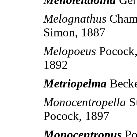
Melognathus
Cham
Simon, 1887
Melopoeus
Pocock
1892
Metriopelma
Becke
Monocentropella
S
Pocock, 1897
Monocentropus
Po