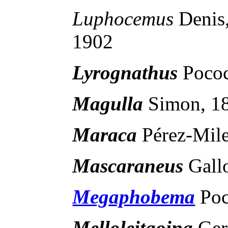
Luphocemus
Denis
1902
Lyrognathus
Poco
Magulla
Simon, 1
Maraca
Pérez-Mil
Mascaraneus
Gall
Megaphobema
Poc
Melloleitaoina
Ger