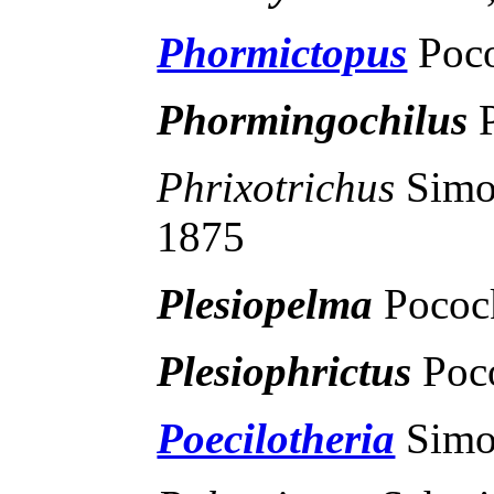
Phormictopus
Poc
Phormingochilus
Phrixotrichus
Sim
1875
Plesiopelma
Pococ
Plesiophrictus
Poc
Poecilotheria
Simo