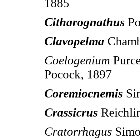
1885
Citharognathus
Po
Clavopelma
Chamb
Coelogenium
Purc
Pocock, 1897
Coremiocnemis
Si
Crassicrus
Reichli
Cratorrhagus
Sim