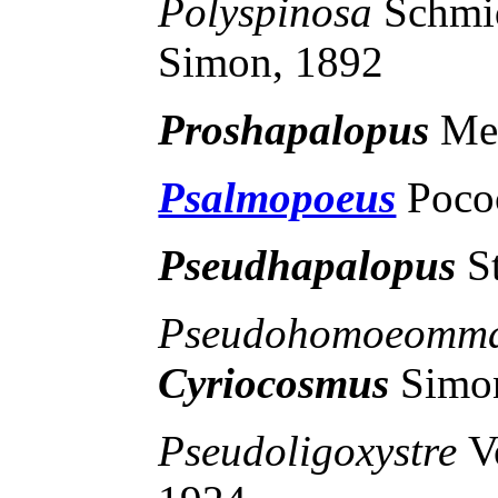
Polyspinosa
Schmi
Simon, 1892
Proshapalopus
Mel
Psalmopoeus
Poco
Pseudhapalopus
S
Pseudohomoeomm
Cyriocosmus
Simo
Pseudoligoxystre
V