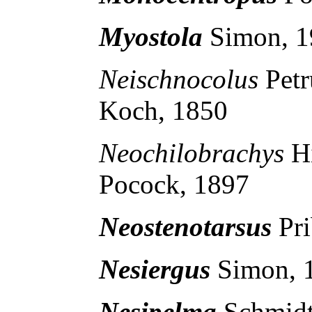
Myostola
Simon, 
Neischnocolus
Pet
Koch, 1850
Neochilobrachys
H
Pocock, 1897
Neostenotarsus
Pr
Nesiergus
Simon, 
Nesipelma
Schmidt