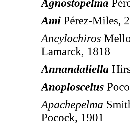
Agnostopelma
Pér
Ami
Pérez-Miles, 
Ancylochiros
Mell
Lamarck, 1818
Annandaliella
Hir
Anoploscelus
Poco
Apachepelma
Smit
Pocock, 1901