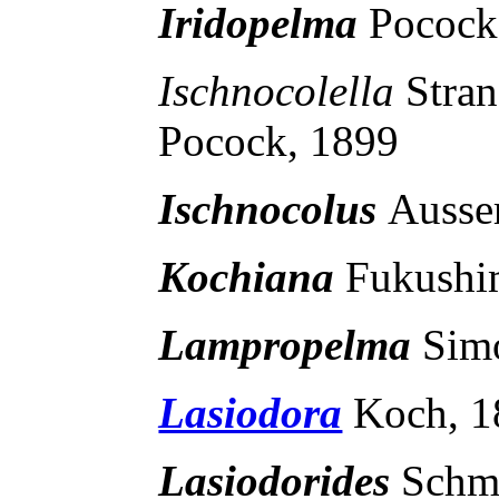
Iridopelma
Pocock
Ischnocolella
Stra
Pocock, 1899
Ischnocolus
Ausse
Kochiana
Fukushi
Lampropelma
Sim
Lasiodora
Koch, 1
Lasiodorides
Schmi