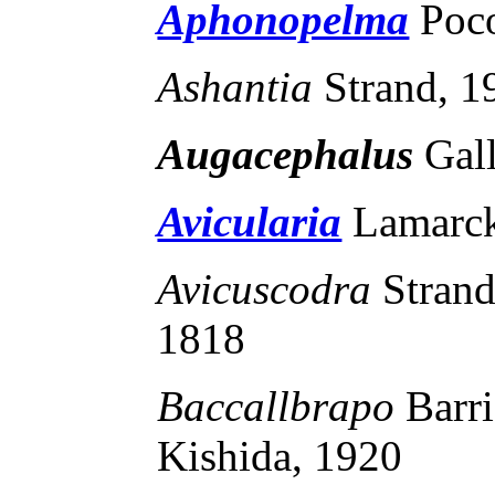
Aphonopelma
Poc
Ashantia
Strand, 
Augacephalus
Gal
Avicularia
Lamarck
Avicuscodra
Stran
1818
Baccallbrapo
Barr
Kishida, 1920