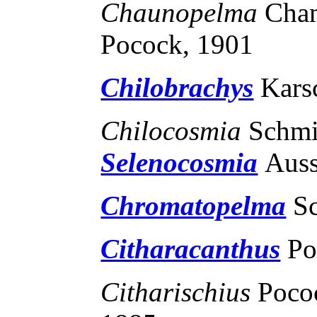
Chaunopelma
Cha
Pocock, 1901
Chilobrachys
Kars
Chilocosmia
Schmi
Selenocosmia
Auss
Chromatopelma
S
Citharacanthus
Po
Citharischius
Poco