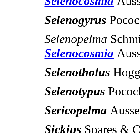
Selenocosmia
Auss
Selenogyrus
Pococ
Selenopelma
Schmi
Selenocosmia
Auss
Selenotholus
Hogg
Selenotypus
Pococ
Sericopelma
Ausse
Sickius
Soares & 