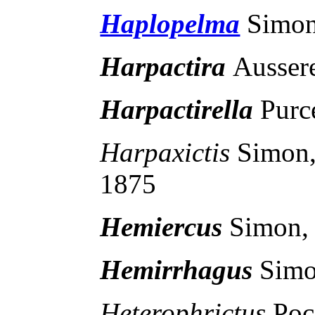
Haplopelma
Simon
Harpactira
Ausser
Harpactirella
Purc
Harpaxictis
Simon
1875
Hemiercus
Simon,
Hemirrhagus
Simo
Heterophrictus
Poc