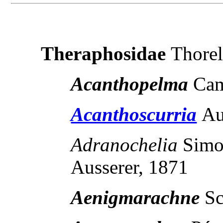
Theraphosidae
Thorel
Acanthopelma
Cam
Acanthoscurria
Au
Adranochelia
Sim
Ausserer, 1871
Aenigmarachne
Sc