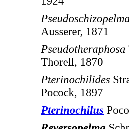
1924
Pseudoschizopelm
Ausserer, 1871
Pseudotheraphosa
Thorell, 1870
Pterinochilides
St
Pocock, 1897
Pterinochilus
Poco
Reversopelma
Sch