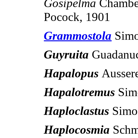
Gosipelma
Chambe
Pocock, 1901
Grammostola
Simo
Guyruita
Guadanucc
Hapalopus
Ausser
Hapalotremus
Sim
Haploclastus
Simo
Haplocosmia
Schm