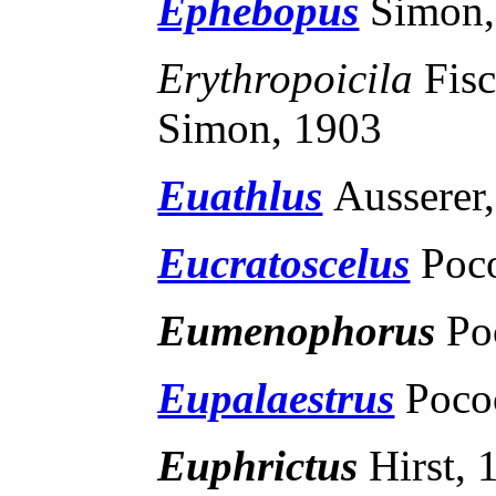
Ephebopus
Simon,
Erythropoicila
Fis
Simon, 1903
Euathlus
Ausserer
Eucratoscelus
Poc
Eumenophorus
Po
Eupalaestrus
Poco
Euphrictus
Hirst, 