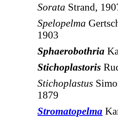
Sorata
Strand, 19
Spelopelma
Gerts
1903
Sphaerobothria
Ka
Stichoplastoris
Rud
Stichoplastus
Simo
1879
Stromatopelma
Ka