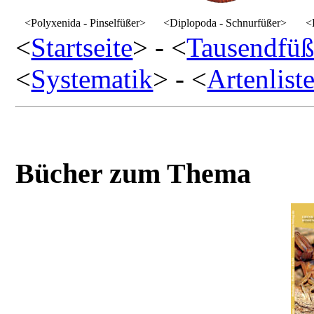
<Polyxenida - Pinselfüßer>
<Diplopoda - Schnurfüßer>
<
<
Startseite
> - <
Tausendfüß
<
Systematik
> - <
Artenlist
Bücher zum Thema