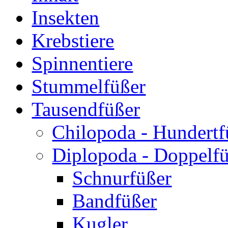
Insekten
Krebstiere
Spinnentiere
Stummelfüßer
Tausendfüßer
Chilopoda - Hundertf
Diplopoda - Doppelf
Schnurfüßer
Bandfüßer
Kugler