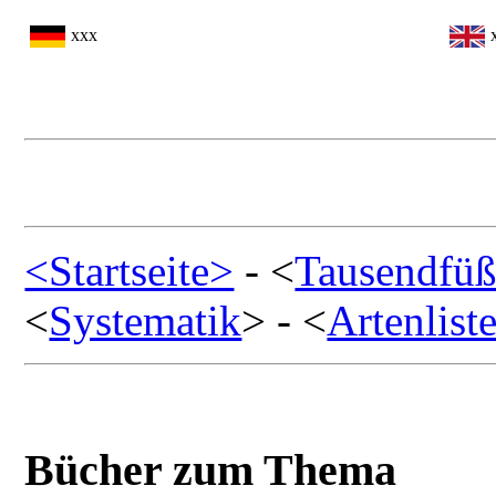
xxx
<Startseite>
- <
Tausendfüß
<
Systematik
> - <
Artenlist
Bücher zum Thema